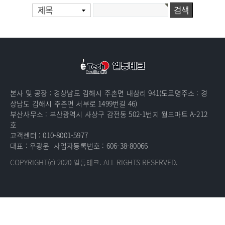
제목
본사 및 공장 : 경상남도 김해시 주촌면 내삼리 941(도로명주소 : 경
상남도 김해시 주촌면 서부로 1499번길 46)
부산사무소 : 부산광역시 사상구 감전동 502-1번지 월드마트 A-212
호
고객센터 : 010-8001-5977
대표 : 우광윤
사업자등록번호 : 606-38-80066
COPYRIGHT(c) 2020
일등테크.
ALL RIGHTS RESERVED.